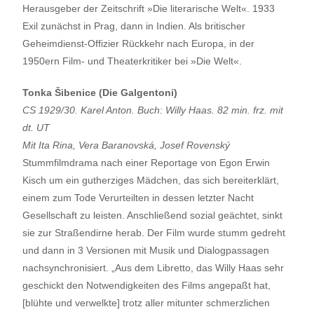
Herausgeber der Zeitschrift »Die literarische Welt«. 1933
Exil zunächst in Prag, dann in Indien. Als britischer
Geheimdienst-Offizier Rückkehr nach Europa, in der
1950ern Film- und Theaterkritiker bei »Die Welt«.
Tonka Šibenice (Die Galgentoni)
CS 1929/30. Karel Anton. Buch: Willy Haas. 82 min. frz. mit
dt. UT
Mit Ita Rina, Vera Baranovská, Josef Rovenský
Stummfilmdrama nach einer Reportage von Egon Erwin
Kisch um ein gutherziges Mädchen, das sich bereiterklärt,
einem zum Tode Verurteilten in dessen letzter Nacht
Gesellschaft zu leisten. Anschließend sozial geächtet, sinkt
sie zur Straßendirne herab. Der Film wurde stumm gedreht
und dann in 3 Versionen mit Musik und Dialogpassagen
nachsynchronisiert. „Aus dem Libretto, das Willy Haas sehr
geschickt den Notwendigkeiten des Films angepaßt hat,
[blühte und verwelkte] trotz aller mitunter schmerzlichen