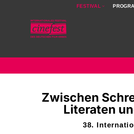
FESTIVAL
PROGR
Zum
Inhalt
springen
Zwischen Schr
Literaten un
38. Internati