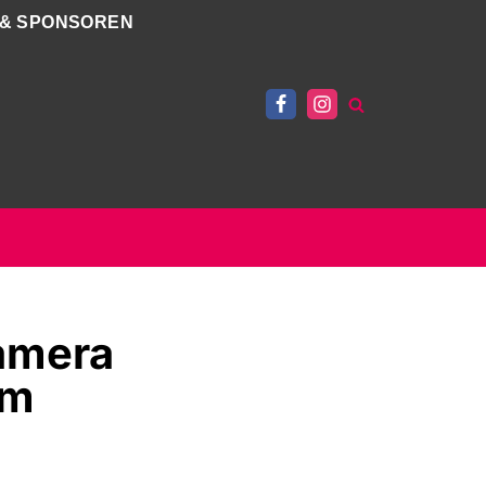
 & SPONSOREN
amera
lm