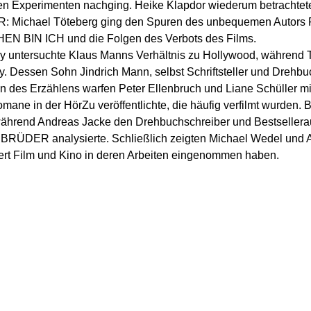
n Experimenten nachging. Heike Klapdor wiederum betrachtete
r DDR: Michael Töteberg ging den Spuren des unbequemen Autor
EN BIN ICH und die Folgen des Verbots des Films.
uy untersuchte Klaus Manns Verhältnis zu Hollywood, während
. Dessen Sohn Jindrich Mann, selbst Schriftsteller und Drehbu
en des Erzählens warfen Peter Ellenbruch und Liane Schüller mi
ne in der HörZu veröffentlichte, die häufig verfilmt wurden. 
r, während Andreas Jacke den Drehbuchschreiber und Bestselle
ER analysierte. Schließlich zeigten Michael Wedel und A
rt Film und Kino in deren Arbeiten eingenommen haben.