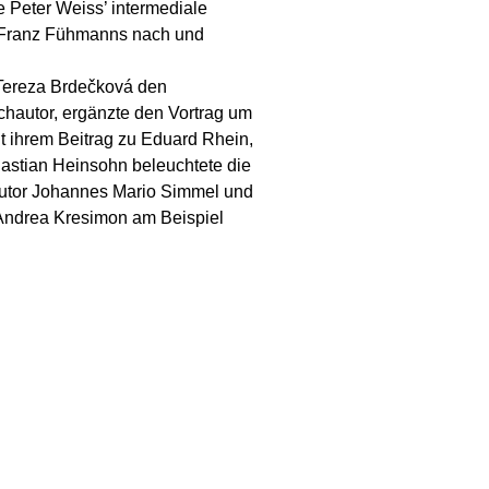
 Peter Weiss’ intermediale
s Franz Fühmanns nach und
 Tereza Brdečková den
chautor, ergänzte den Vortrag um
t ihrem Beitrag zu Eduard Rhein,
Bastian Heinsohn beleuchtete die
rautor Johannes Mario Simmel und
ndrea Kresimon am Beispiel