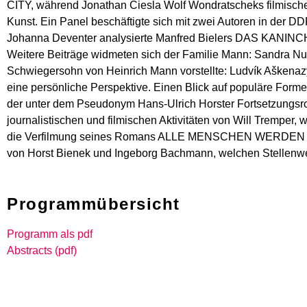
CITY, während Jonathan Ciesla Wolf Wondratscheks filmische
Kunst. Ein Panel beschäftigte sich mit zwei Autoren in de
Johanna Deventer analysierte Manfred Bielers DAS KANINCH
Weitere Beiträge widmeten sich der Familie Mann: Sandra N
Schwiegersohn von Heinrich Mann vorstellte: Ludvík Aškenazy
eine persönliche Perspektive. Einen Blick auf populäre Form
der unter dem Pseudonym Hans-Ulrich Horster Fortsetzungsroma
journalistischen und filmischen Aktivitäten von Will Trempe
die Verfilmung seines Romans ALLE MENSCHEN WERDEN BRÜD
von Horst Bienek und Ingeborg Bachmann, welchen Stellenwe
Programmübersicht
Programm als pdf
Abstracts (pdf)