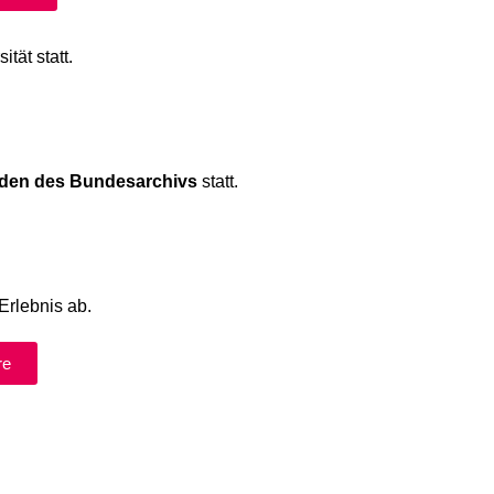
tät statt.
nden des
Bundesarchivs
statt.
Erlebnis ab.
re