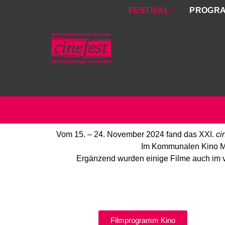
FESTIVAL
PROGR
Zum
Inhalt
springen
Vom 15. – 24. November 2024 fand das XXI.
ci
Im Kommunalen Kino Me
Ergänzend wurden einige Filme auch im vir
Filmprogramm Kino