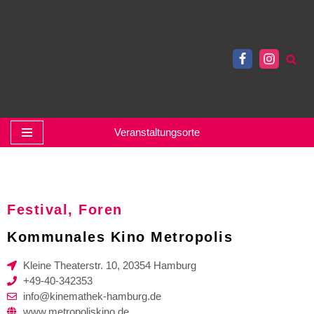
Zum
Inhalt
springen
Veranstaltungsorte
Festival, Foren
Kommunales Kino Metropolis
Kleine Theaterstr. 10, 20354 Hamburg
+49-40-342353
info@kinemathek-hamburg.de
www.metropoliskino.de