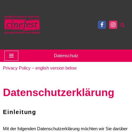
Zum
Inhalt
springen
Datenschutz
Privacy Policy – english version below
Datenschutzerklärung
Einleitung
Mit der folgenden Datenschutzerklärung möchten wir Sie darüber