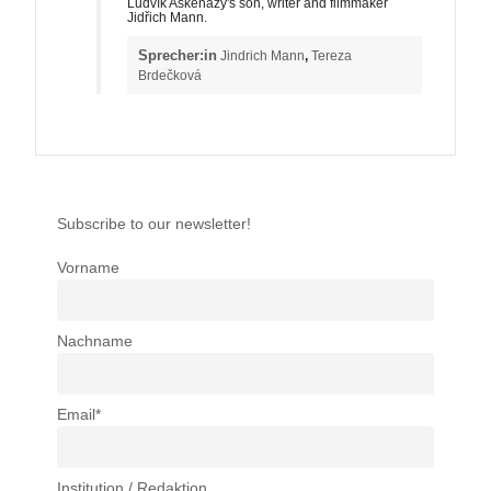
Ludvík Aškenázy's son, writer and filmmaker
Jidřich Mann.
Sprecher:in
Jindrich Mann
,
Tereza
Brdečková
Subscribe to our newsletter!
Vorname
Nachname
Email*
Institution / Redaktion