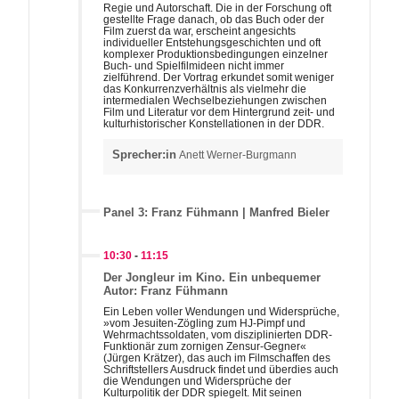
Regie und Autorschaft. Die in der Forschung oft
gestellte Frage danach, ob das Buch oder der
Film zuerst da war, erscheint angesichts
individueller Entstehungsgeschichten und oft
komplexer Produktionsbedingungen einzelner
Buch- und Spielfilmideen nicht immer
zielführend. Der Vortrag erkundet somit weniger
das Konkurrenzverhältnis als vielmehr die
intermedialen Wechselbeziehungen zwischen
Film und Literatur vor dem Hintergrund zeit- und
kulturhistorischer Konstellationen in der DDR.
Sprecher:in
Anett Werner-Burgmann
Panel 3: Franz Fühmann | Manfred Bieler
10:30
-
11:15
Der Jongleur im Kino. Ein unbequemer
Autor: Franz Fühmann
Ein Leben voller Wendungen und Widersprüche,
»vom Jesuiten-Zögling zum HJ-Pimpf und
Wehrmachtssoldaten, vom disziplinierten DDR-
Funktionär zum zornigen Zensur-Gegner«
(Jürgen Krätzer), das auch im Filmschaffen des
Schriftstellers Ausdruck findet und überdies auch
die Wendungen und Widersprüche der
Kulturpolitik der DDR spiegelt. Mit seinen