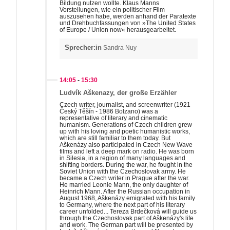
Bildung nutzen wollte. Klaus Manns
Vorstellungen, wie ein politischer Film
auszusehen habe, werden anhand der Paratexte
und Drehbuchfassungen von »The United States
of Europe / Union now« herausgearbeitet.
Sprecher:in
Sandra Nuy
14:05
-
15:30
Ludvík Aškenazy, der große Erzähler
Czech writer, journalist, and screenwriter (1921
Český Těšín - 1986 Bolzano) was a
representative of literary and cinematic
humanism. Generations of Czech children grew
up with his loving and poetic humanistic works,
which are still familiar to them today. But
Aškenázy also participated in Czech New Wave
films and left a deep mark on radio. He was born
in Silesia, in a region of many languages and
shifting borders. During the war, he fought in the
Soviet Union with the Czechoslovak army. He
became a Czech writer in Prague after the war.
He married Leonie Mann, the only daughter of
Heinrich Mann. After the Russian occupation in
August 1968, Aškenázy emigrated with his family
to Germany, where the next part of his literary
career unfolded... Tereza Brdečková will guide us
through the Czechoslovak part of Aškenázy's life
and work. The German part will be presented by