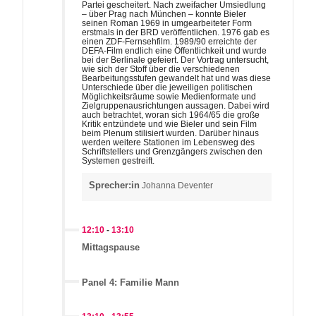
Partei gescheitert. Nach zweifacher Umsiedlung
– über Prag nach München – konnte Bieler
seinen Roman 1969 in umgearbeiteter Form
erstmals in der BRD veröffentlichen. 1976 gab es
einen ZDF-Fernsehfilm. 1989/90 erreichte der
DEFA-Film endlich eine Öffentlichkeit und wurde
bei der Berlinale gefeiert. Der Vortrag untersucht,
wie sich der Stoff über die verschiedenen
Bearbeitungsstufen gewandelt hat und was diese
Unterschiede über die jeweiligen politischen
Möglichkeitsräume sowie Medienformate und
Zielgruppenausrichtungen aussagen. Dabei wird
auch betrachtet, woran sich 1964/65 die große
Kritik entzündete und wie Bieler und sein Film
beim Plenum stilisiert wurden. Darüber hinaus
werden weitere Stationen im Lebensweg des
Schriftstellers und Grenzgängers zwischen den
Systemen gestreift.
Sprecher:in
Johanna Deventer
12:10
-
13:10
Mittagspause
Panel 4: Familie Mann