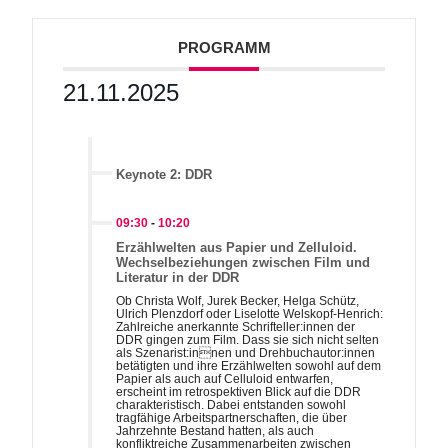
PROGRAMM
21.11.2025
Keynote 2: DDR
09:30
-
10:20
Erzählwelten aus Papier und Zelluloid.
Wechselbeziehungen zwischen Film und
Literatur in der DDR
Ob Christa Wolf, Jurek Becker, Helga Schütz,
Ulrich Plenzdorf oder Liselotte Welskopf-Henrich:
Zahlreiche anerkannte Schrifteller:innen der
DDR gingen zum Film. Dass sie sich nicht selten
als Szenarist:innen und Drehbuchautor:innen
betätigten und ihre Erzählwelten sowohl auf dem
Papier als auch auf Celluloid entwarfen,
erscheint im retrospektiven Blick auf die DDR
charakteristisch. Dabei entstanden sowohl
tragfähige Arbeitspartnerschaften, die über
Jahrzehnte Bestand hatten, als auch
konfliktreiche Zusammenarbeiten zwischen