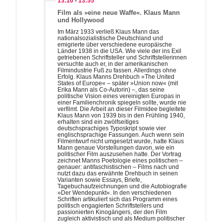
13:10
-
13:55
Film als »eine neue Waffe«. Klaus Mann
und Hollywood
Im März 1933 verließ Klaus Mann das
nationalsozialistische Deutschland und
emigrierte über verschiedene europäische
Länder 1938 in die USA. Wie viele der ins Exil
getriebenen Schriftsteller und Schriftstellerinnen
versuchte auch er, in der amerikanischen
Filmindustrie Fuß zu fassen. Allerdings ohne
Erfolg. Klaus Manns Drehbuch »The United
States of Europe« – später »Union now« (mit
Erika Mann als Co-Autorin) –, das seine
politische Vision eines vereinigten Europas in
einer Familienchronik spiegeln sollte, wurde nie
verfilmt. Die Arbeit an dieser Filmidee begleitete
Klaus Mann von 1939 bis in den Frühling 1940,
erhalten sind ein zwölfseitiges
deutschsprachiges Typoskript sowie vier
englischsprachige Fassungen. Auch wenn sein
Filmentwurf nicht umgesetzt wurde, hatte Klaus
Mann genaue Vorstellungen davon, wie ein
politischer Film auszusehen hatte. Der Vortrag
zeichnet Manns Poetologie eines politischen –
genauer: antifaschistischen – Films nach und
nutzt dazu das erwähnte Drehbuch in seinen
Varianten sowie Essays, Briefe,
Tagebuchaufzeichnungen und die Autobiografie
»Der Wendepunkt«. In den verschiedenen
Schriften artikuliert sich das Programm eines
politisch engagierten Schriftstellers und
passionierten Kinogängers, der den Film
zugleich aktivistisch und als Medium politischer