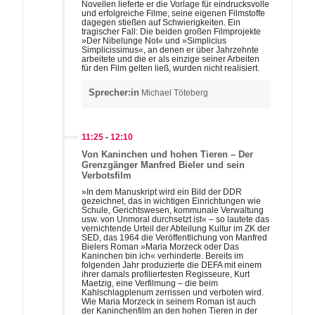
Novellen lieferte er die Vorlage für eindrucksvolle
und erfolgreiche Filme, seine eigenen Filmstoffe
dagegen stießen auf Schwierigkeiten. Ein
tragischer Fall: Die beiden großen Filmprojekte
»Der Nibelunge Not« und »Simplicius
Simplicissimus«, an denen er über Jahrzehnte
arbeitete und die er als einzige seiner Arbeiten
für den Film gelten ließ, wurden nicht realisiert.
Sprecher:in
Michael Töteberg
11:25
-
12:10
Von Kaninchen und hohen Tieren – Der
Grenzgänger Manfred Bieler und sein
Verbotsfilm
»In dem Manuskript wird ein Bild der DDR
gezeichnet, das in wichtigen Einrichtungen wie
Schule, Gerichtswesen, kommunale Verwaltung
usw. von Unmoral durchsetzt ist« – so lautete das
vernichtende Urteil der Abteilung Kultur im ZK der
SED, das 1964 die Veröffentlichung von Manfred
Bielers Roman »Maria Morzeck oder Das
Kaninchen bin ich« verhinderte. Bereits im
folgenden Jahr produzierte die DEFA mit einem
ihrer damals profiliertesten Regisseure, Kurt
Maetzig, eine Verfilmung – die beim
Kahlschlagplenum zerrissen und verboten wird.
Wie Maria Morzeck in seinem Roman ist auch
der Kaninchenfilm an den hohen Tieren in der