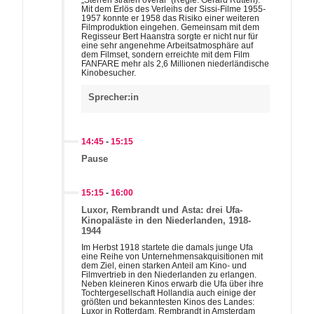
„Sterren stralen overal“ (Regie: Gerard Rutten).
Mit dem Erlös des Verleihs der Sissi-Filme 1955-
1957 konnte er 1958 das Risiko einer weiteren
Filmproduktion eingehen. Gemeinsam mit dem
Regisseur Bert Haanstra sorgte er nicht nur für
eine sehr angenehme Arbeitsatmosphäre auf
dem Filmset, sondern erreichte mit dem Film
FANFARE mehr als 2,6 Millionen niederländische
Kinobesucher.
Sprecher:in
14:45
-
15:15
Pause
15:15
-
16:00
Luxor, Rembrandt und Asta: drei Ufa-
Kinopaläste in den Niederlanden, 1918-
1944
Im Herbst 1918 startete die damals junge Ufa
eine Reihe von Unternehmensakquisitionen mit
dem Ziel, einen starken Anteil am Kino- und
Filmvertrieb in den Niederlanden zu erlangen.
Neben kleineren Kinos erwarb die Ufa über ihre
Tochtergesellschaft Hollandia auch einige der
größten und bekanntesten Kinos des Landes:
Luxor in Rotterdam, Rembrandt in Amsterdam