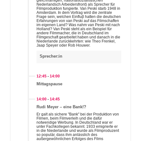
gleichnamigen, nationalsozialistischen
Nederlandsch Arbeidersfront) als Sprecher für
Filmproduktion fungierte. Van Peski starb 1948 in
Amsterdam. In dem Vortrag wird die zentrale
Frage sein, welchen Einfluβ hatten die deutschen
Erfahrungen von van Peski auf das Filmschaffen
im eigenen Land? Was nahm van Peski mit nach
Holland? Van Peski steht als ein Beispiel für
andere Filmmacher, die in Deutschland im
Filmgeschaft gearbeitet haben und danach in die
Niederlande zurückkehrten: wie Theo Frenkel,
Jaap Speyer oder Rob Houwer.
Sprecher:in
12:45
-
14:00
Mittagspause
14:00
-
14:45
Rudi Meyer – eine Bank!?
Er galt als sichere "Bank" bei der Produktion von
Filmen, beim Filmverleih und die dafür
notwendige Werbung. In Deutschland war er
unter Fachkollegen bekannt. 1933 emigrierte er
in die Niederlande und wurde als Filmproduzent
so populär, dass ihm anlässlich des
außergewöhnlichen Erfolges des Films