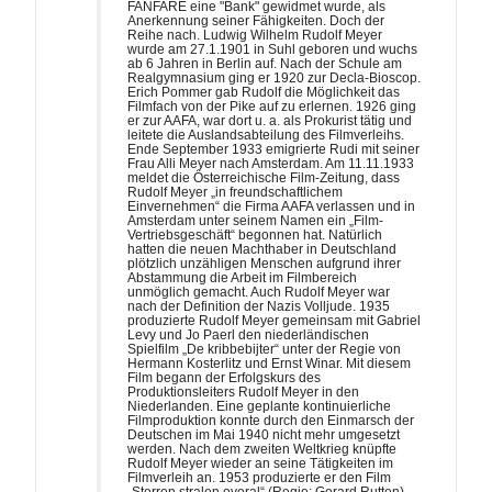
FANFARE eine "Bank" gewidmet wurde, als
Anerkennung seiner Fähigkeiten. Doch der
Reihe nach. Ludwig Wilhelm Rudolf Meyer
wurde am 27.1.1901 in Suhl geboren und wuchs
ab 6 Jahren in Berlin auf. Nach der Schule am
Realgymnasium ging er 1920 zur Decla-Bioscop.
Erich Pommer gab Rudolf die Möglichkeit das
Filmfach von der Pike auf zu erlernen. 1926 ging
er zur AAFA, war dort u. a. als Prokurist tätig und
leitete die Auslandsabteilung des Filmverleihs.
Ende September 1933 emigrierte Rudi mit seiner
Frau Alli Meyer nach Amsterdam. Am 11.11.1933
meldet die Österreichische Film-Zeitung, dass
Rudolf Meyer „in freundschaftlichem
Einvernehmen“ die Firma AAFA verlassen und in
Amsterdam unter seinem Namen ein „Film-
Vertriebsgeschäft“ begonnen hat. Natürlich
hatten die neuen Machthaber in Deutschland
plötzlich unzähligen Menschen aufgrund ihrer
Abstammung die Arbeit im Filmbereich
unmöglich gemacht. Auch Rudolf Meyer war
nach der Definition der Nazis Volljude. 1935
produzierte Rudolf Meyer gemeinsam mit Gabriel
Levy und Jo Paerl den niederländischen
Spielfilm „De kribbebijter“ unter der Regie von
Hermann Kosterlitz und Ernst Winar. Mit diesem
Film begann der Erfolgskurs des
Produktionsleiters Rudolf Meyer in den
Niederlanden. Eine geplante kontinuierliche
Filmproduktion konnte durch den Einmarsch der
Deutschen im Mai 1940 nicht mehr umgesetzt
werden. Nach dem zweiten Weltkrieg knüpfte
Rudolf Meyer wieder an seine Tätigkeiten im
Filmverleih an. 1953 produzierte er den Film