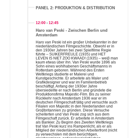
PANEL 2: PRODUKTION & DISTRIBUTION
12:00
-
12:45
Haro van Peski - Zwischen Berlin und
Amsterdam
Haro van Peski ist ein groβer Unbekannter in der
niederländischen Filmgeschichte. Obwohl er in
den 1930er Jahren bei zwei Spielfilme Regie
führte – SUIKERFREULE (1935) und HET
LEVEN IS NIET ZOO KWAAD! (1935) – weiβ man
kaum etwas über ihn. Van Peski wurde 1896 als
Sohn eines wohlhabenen Geschäftsmanns in
Rotterdam geboren. Während des Ersten
Weltkriegs studierte er Malerei und
Kunstgeschichte. Er arbeitete als Maler und
Grafikdesigner und war im Familienbetrieb
beschäftigt. Anfang der 1930er Jahre
übersiedellte er nach Berlin und gründete die
Produktionsfirma Majestic-Film. Bis zu seiner
Rückkehr nach Amsterdam 1936 war er im
deutschen Filmgeschaft tätig und versuchte auch
Filialen von Majestic in den Niederlanden und
Groβbritannien zu gründen. Diese Versuche
scheiterten und Van Peski zog sich aus dem
Filmgeschaft zurück. Er arbeitete in Amsterdam
als Bankier. Zu Beginn des Zweiten Weltkriegs
trat Van Peski kurz ins Rampenlicht, als er als
Mitglied der niederländischen Arbeiterfront (nicht
zu verwechslen mit dem berüchtigen,