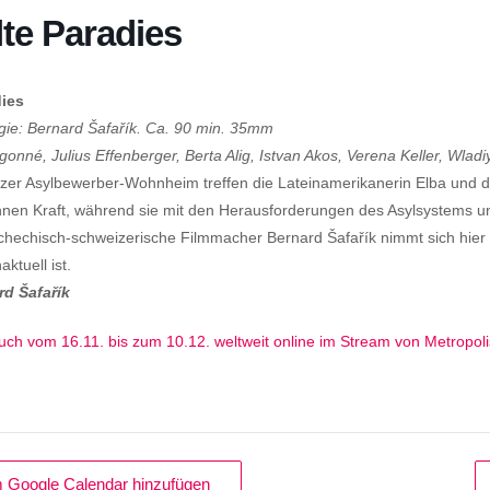
lte Paradies
dies
ie: Bernard
Šafařík
.
Ca. 90 min. 35mm
gonné
, Julius Effenberger, Berta Alig, Istvan Akos, Verena Keller,
Wladi
zer Asylbewerber-Wohnheim treffen die Lateinamerikanerin Elba und d
 ihnen Kraft, während sie mit den Herausforderungen des Asylsystems 
chechisch-schweizerische
Filmmacher Bernard
Šafařík
nimmt sich hier
ktuell ist.
ard
Šafařík
auch vom 16.11. bis zum 10.12. weltweit online im Stream von Metropoli
 Google Calendar hinzufügen